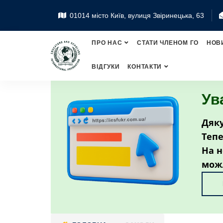
01014 місто Київ, вулиця Звіринецька, 63
ПРО НАС
СТАТИ ЧЛЕНОМ ГО
НОВ
ВІДГУКИ
КОНТАКТИ
Ув
Дяку
Тепе
На н
мож