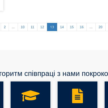
...
13
...
2
10
11
12
14
15
16
20
горитм співпраці з нами покроко