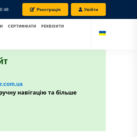
0 48
Реєстрація
Увійти
РИ
СЕРТИФІКАТИ
РЕКВІЗИТИ
йт
kr.com.ua
ручну навігацію та більше