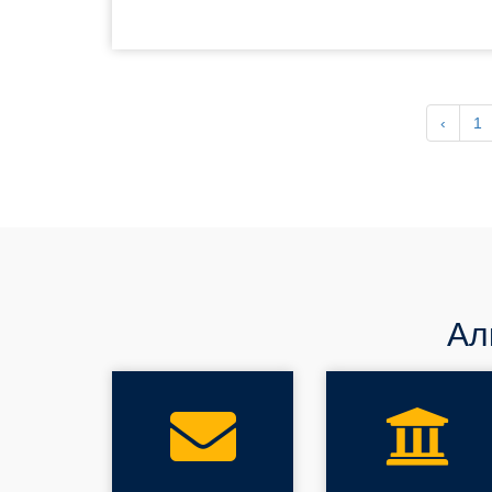
‹
1
Ал