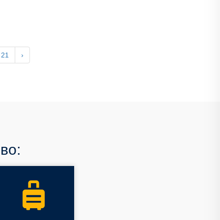
21
›
во: