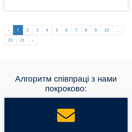
‹
1
...
2
3
4
5
6
7
8
9
10
20
21
›
Алгоритм співпраці з нами
покроково: