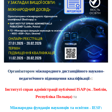
Організатором
міжнародного дистанційного науково-
педагогічного підвищення кваліфікації
є:
Інституті справ адміністрації публічної
ISAP
(м. Люблін,
Республіка Польща)
та
Міжнародна фундація науковців та освітян - IESF: