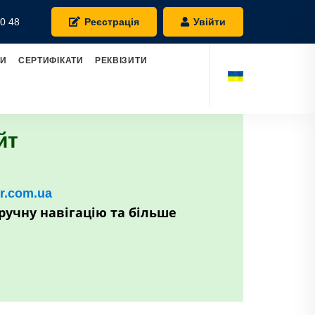
0 48
Реєстрація
Увійти
РИ
СЕРТИФІКАТИ
РЕКВІЗИТИ
йт
kr.com.ua
ручну навігацію та більше