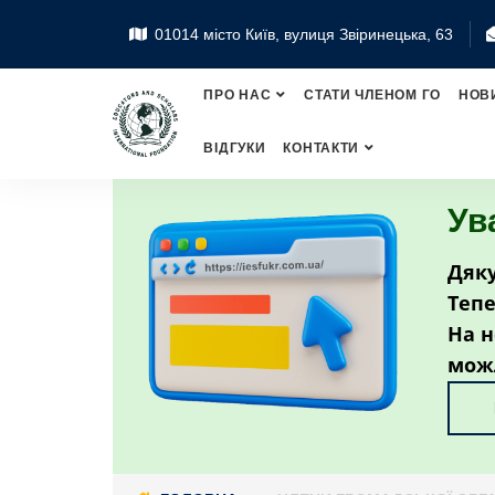
01014 місто Київ, вулиця Звіринецька, 63
ПРО НАС
СТАТИ ЧЛЕНОМ ГО
НОВ
ВІДГУКИ
КОНТАКТИ
Ув
Дяку
Тепе
На н
мож