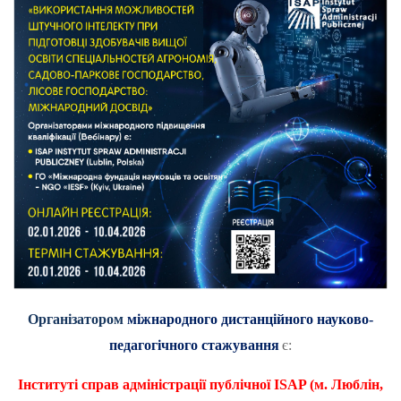
Організатором
міжнародного дистанційного науково-
педагогічного стажування
є:
Інституті справ адміністрації публічної
ISAP
(м. Люблін,