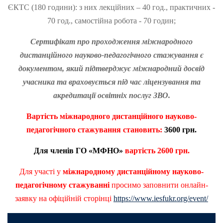
ЄКТС (180 години): з них лекційних – 40 год., практичних -
70 год., самостійна робота - 70 годин;
Сертифікат про проходження міжнародного
дистанційного науково-педагогічного стажування є
документом, який підтверджує міжнародний досвід
учасника та враховується під час ліцензування та
акредитації освітніх послуг ЗВО.
Вартість
міжнародного дистанційного науково-
педагогічного стажування становить:
3
600 грн.
Для членів ГО «МФНО»
вартість
2
60
0 грн.
Для участі у
міжнародному дистанційному науково-
педагогічному стажуванні
просимо заповнити онлайн-
заявку на офіційній сторінці
https://www.iesfukr.org/event/