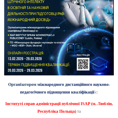
Організатором
міжнародного дистанційного науково-
педагогічного підвищення кваліфікації
є:
Інституті справ адміністрації публічної
ISAP
(м. Люблін,
Республіка Польща)
та