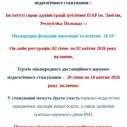
педагогічного стажування
є:
Інституті справ адміністрації публічної
ISAP
(м. Люблін,
Республіка Польща)
та
Міжнародна фундація науковців та освітян - IESF:
Он-лайн реєстрація:
0
2
січня
по 02 квітня 2026 року
включно.
Термін
міжнародного дистанційного науково-
педагогічного стажування
–
20 січня по 10 квітня 2026
року включно.
У
стажуванні
можуть брати участь
науково-педагогічні
працівники закладів вищої освіти, а також здобувачі
освітньо-наукового рівня
PhD
.
Програма міжнародного дистанційного науково-