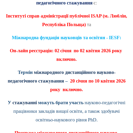
педагогічного стажування
є:
Інституті справ адміністрації публічної
ISAP
(м. Люблін,
Республіка Польща)
та
Міжнародна фундація науковців та освітян - IESF:
Он-лайн реєстрація:
0
2
січня
по 02 квітня 2026 року
включно.
Термін
міжнародного дистанційного науково-
педагогічного стажування
–
20 січня по 10 квітня 2026
року включно.
У
стажуванні
можуть брати участь
науково-педагогічні
працівники закладів вищої освіти, а також здобувачі
освітньо-наукового рівня
PhD
.
Програма міжнародного дистанційного науково-