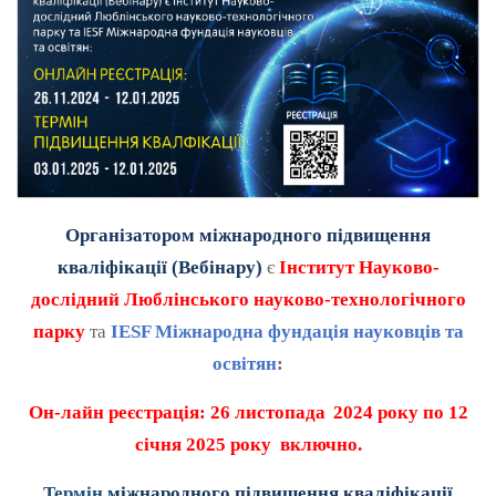
Організатором міжнародного підвищення
кваліфікації (Вебінару)
є
Інститут Науково-
дослідний
Люблінського науково-технологічного
парку
та
IESF Міжнародна фундація науковців та
освітян
:
Он-лайн реєстрація: 26 листопада
2024 року по 12
січня 2025 року включно.
Термін
міжнародного підвищення кваліфікації