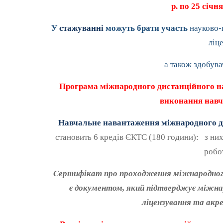
р. по 25 січ
У
стажуванні
можуть брати участь
науково-п
ліце
а також здобува
Програма міжнародного дистанційного на
виконання навч
Навчальне навантаження міжнародного д
становить 6 кредів ЄКТС (180 години): з них 
робот
Сертифікат про проходження міжнародного
є документом, який підтверджує міжнар
ліцензування та акре