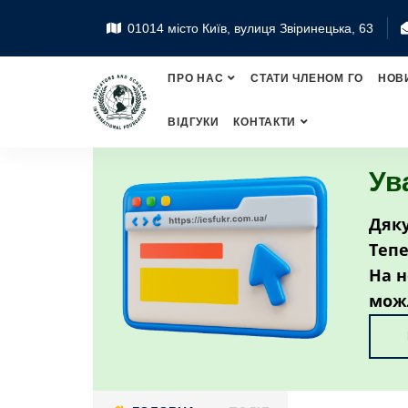
01014 місто Київ, вулиця Звіринецька, 63
ПРО НАС
СТАТИ ЧЛЕНОМ ГО
НОВ
ВІДГУКИ
КОНТАКТИ
Ув
Дяку
Тепе
На н
мож