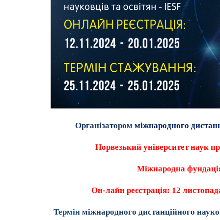
Організатором
міжнародного дистанц
Норвезький університет наук пр
Міжнародна фундація
Он-лайн реєстрація: 12 листопада
Термін
міжнародного дистанційного науко