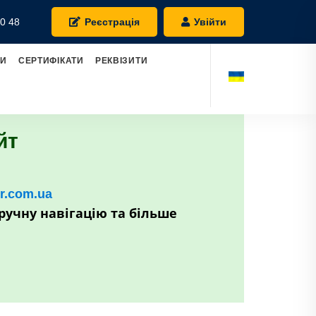
0 48
Реєстрація
Увійти
РИ
СЕРТИФІКАТИ
РЕКВІЗИТИ
йт
kr.com.ua
ручну навігацію та більше