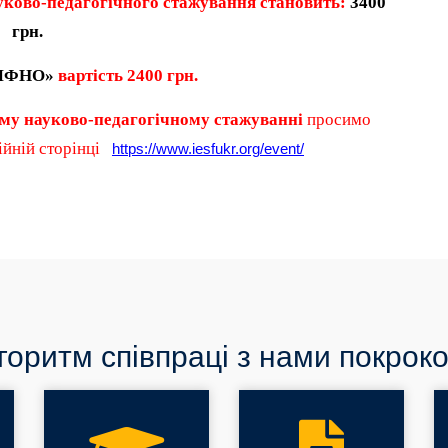
уково-педагогічного стажування становить:
3
400
грн.
«МФНО»
вартість
2
4
00 грн.
му науково-педагогічному стажуванні
просимо
ційній сторінці
https://www.iesfukr.org/event/
горитм співпраці з нами покроко