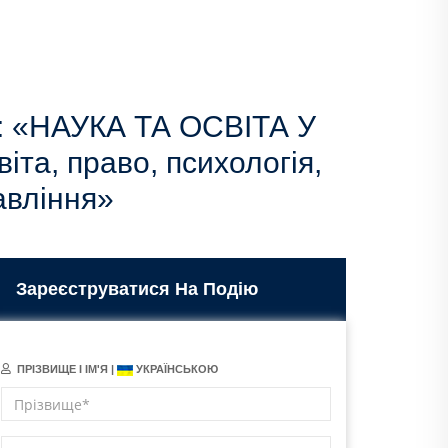
«НАУКА ТА ОСВІТА У
та, право, психологія,
авління»
Зареєструватися На Подію
ПРІЗВИЩЕ І ІМ'Я |
УКРАЇНСЬКОЮ