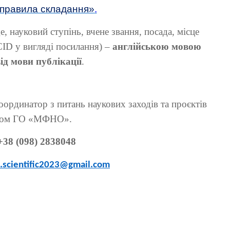
 правила складання»
.
ще, науковий ступінь, вчене звання, посада, місце
CID у вигляді посилання) –
англійською мовою
ід мови публікації
.
оординатор з питань наукових заходів та проєктів
ном ГО «МФНО».
+38 (098) 2838048
scientific2023@gmail.com