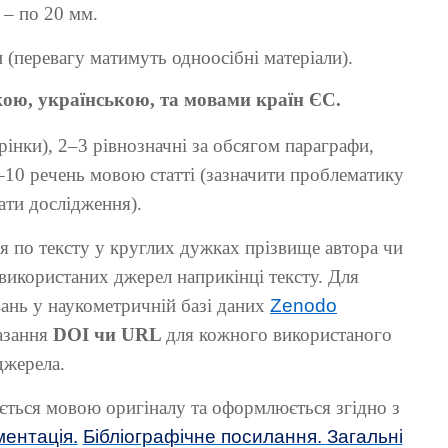
 – по 20 мм.
и
(перевагу матимуть одноосібні матеріали).
кою, українською, та мовами країн ЄС.
орінки), 2–3 рівнозначні за обсягом параграфи,
7–10 речень мовою статті (зазначити проблематику
ати дослідження).
я по тексту у круглих дужках прізвище автора чи
 використаних джерел наприкінці тексту. Для
ань у наукометричній базі даних
Zenodo
казання
DOI чи
URL
для кожного використаного
джерела.
ється мовою оригіналу та оформлюється згідно з
ентація.
Бібліографічне посилання. Загальні