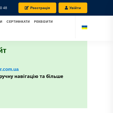
0 48
Реєстрація
Увійти
РИ
СЕРТИФІКАТИ
РЕКВІЗИТИ
йт
kr.com.ua
ручну навігацію та більше