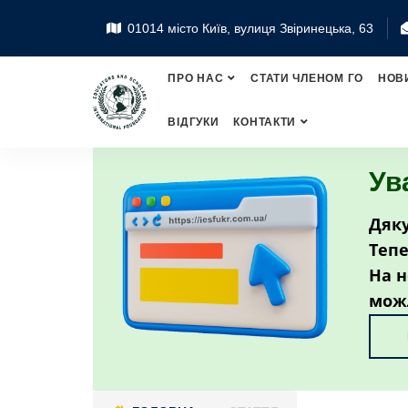
01014 місто Київ, вулиця Звіринецька, 63
ПРО НАС
СТАТИ ЧЛЕНОМ ГО
НОВ
ВІДГУКИ
КОНТАКТИ
Ув
Дяку
Тепе
На н
мож