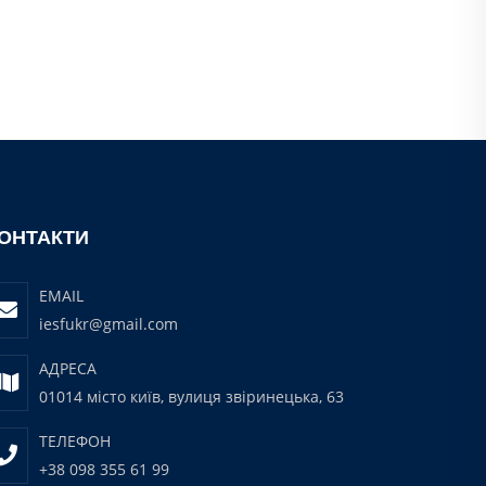
ОНТАКТИ
EMAIL
iesfukr@gmail.com
АДРЕСА
01014 місто київ, вулиця звіринецька, 63
ТЕЛЕФОН
+38 098 355 61 99