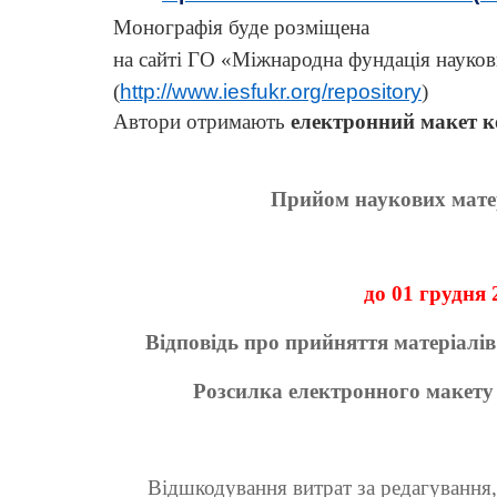
Монографія буде розміщена
на сайті ГО «Міжнародна фундація науковц
(
http://www.iesfukr.org/repository
)
Автори отримають
електронний
макет к
Прийом наукових матері
до
01 грудня
2
Відповідь про прийняття матеріалі
Розсилка електронного макету
Відшкодування витрат за редагування,