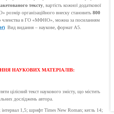
макетованого тексту
, вартість кожної додаткової
О» розмір організаційного внеску становить
800
о членства в ГО «МФНО», можна за посиланням
er
)
Вид видання – наукове, формат А5.
НЯ НАУКОВИХ МАТЕРІАЛІВ:
яти цілісний текст наукового змісту, що містить
альних досліджень автора.
 інтервал 1,5; шрифт Times New Roman; кегль 14;