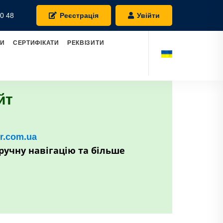
0 48
Реєстрація
Увійти
РИ
СЕРТИФІКАТИ
РЕКВІЗИТИ
йт
kr.com.ua
ручну навігацію та більше