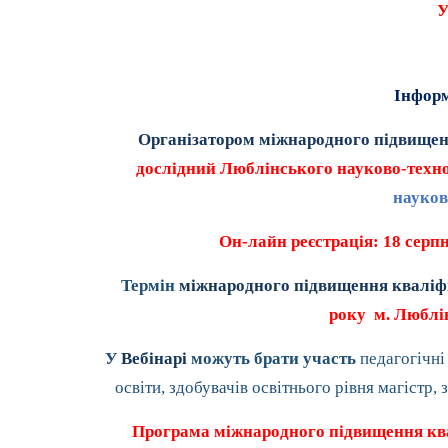
У
Інформ
Організатором міжнародного підвищенн
дослідний
Люблінського науково-техн
науков
Он-лайн реєстрація: 18 серп
Термін
міжнародного підвищення кваліфі
року м. Люблі
У
Вебінарі
можуть брати участь
педагогічні 
освіти, здобувачів освітнього рівня магістр,
Програма міжнародного підвищення ква