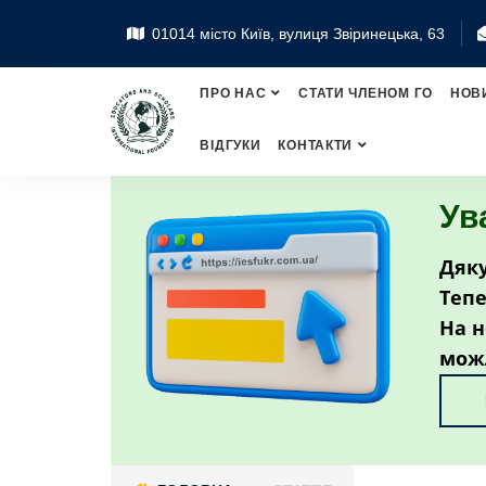
01014 місто Київ, вулиця Звіринецька, 63
ПРО НАС
СТАТИ ЧЛЕНОМ ГО
НОВ
ВІДГУКИ
КОНТАКТИ
Ув
Дяку
Тепе
На н
мож