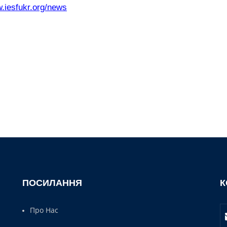
w.iesfukr.org/news
ПОСИЛАННЯ
К
Про Нас