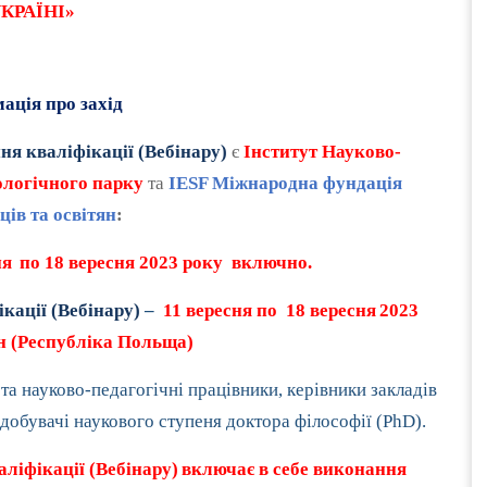
КРАЇНІ»
ація про захід
я кваліфікації (Вебінару)
є
Інститут Науково-
ологічного парку
та
IESF Міжнародна фундація
ців та освітян
:
ня
по 18 вересня 2023 року включно.
кації (Вебінару)
–
11 вересня по 18 вересня
2023
н (Республіка Польща)
та науково-педагогічні працівники, керівники закладів
 здобувачі наукового ступеня доктора філософії (PhD).
ліфікації (Вебінару)
включає в себе виконання