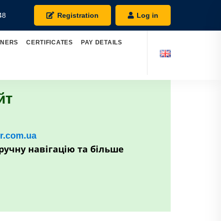
48
Registration
Log in
TNERS
CERTIFICATES
PAY DETAILS
йт
kr.com.ua
ручну навігацію та більше