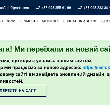
iesfukr@gmail.com
+38 098 355 61 99
+38 098 283 80 
GO
NEWS
PROJECTS
ACTIVITIES
EDUCATION ABOARD
PAR
ага! Ми переїхали на новий са
ємо, що користувались нашим сайтом.
р ми працюємо за новою адресою:
https://iesfu
овому сайті ви знайдете оновлений дизайн, з
ливостей.
ПЕРЕЙТИ НА САЙТ