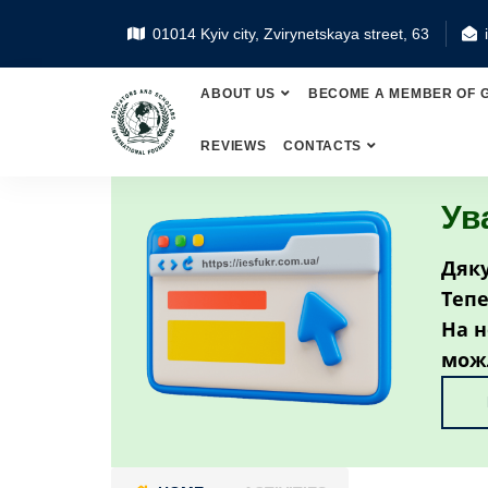
01014 Kyiv city, Zvirynetskaya street, 63
ABOUT US
BECOME A MEMBER OF 
REVIEWS
CONTACTS
Ув
Дяку
Тепе
На н
мож