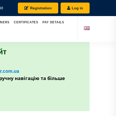
48
Registration
Log in
TNERS
CERTIFICATES
PAY DETAILS
йт
kr.com.ua
ручну навігацію та більше