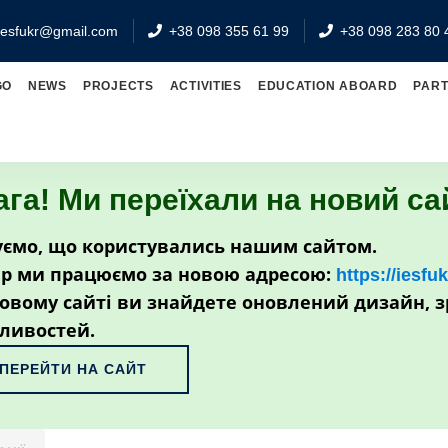
iesfukr@gmail.com
+38 098 355 61 99
+38 098 283 80 
GO
NEWS
PROJECTS
ACTIVITIES
EDUCATION ABOARD
PAR
ага! Ми переїхали на новий са
ємо, що користувались нашим сайтом.
р ми працюємо за новою адресою:
https://iesfu
овому сайті ви знайдете оновлений дизайн, з
ливостей.
ПЕРЕЙТИ НА САЙТ