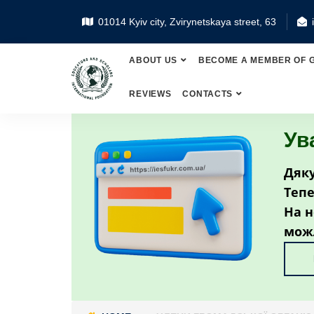
01014 Kyiv city, Zvirynetskaya street, 63
ABOUT US
BECOME A MEMBER OF 
REVIEWS
CONTACTS
Ув
Дяку
Тепе
На н
мож