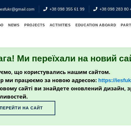
iesfukr@gmail.com
+38 098 355 61 99
+38 098 283 80 
GO
NEWS
PROJECTS
ACTIVITIES
EDUCATION ABOARD
PAR
ага! Ми переїхали на новий са
ємо, що користувались нашим сайтом.
р ми працюємо за новою адресою:
https://iesfu
овому сайті ви знайдете оновлений дизайн, з
ливостей.
ПЕРЕЙТИ НА САЙТ