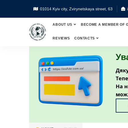
01014 Kyiv city, Zvirynetskaya street, 63
ABOUT US
BECOME A MEMBER OF 
REVIEWS
CONTACTS
Ув
Дяку
Тепе
На н
мож