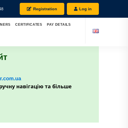
48
Registration
Log in
TNERS
CERTIFICATES
PAY DETAILS
йт
kr.com.ua
ручну навігацію та більше